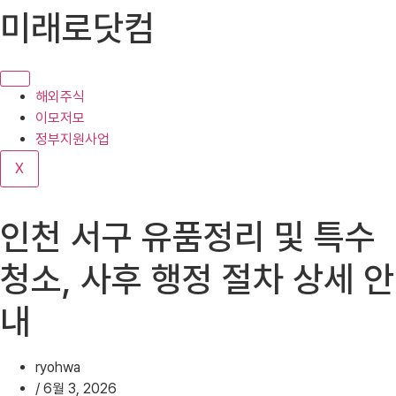
콘
미래로닷컴
텐
츠
로
건
해외주식
너
이모저모
뛰
정부지원사업
기
X
인천 서구 유품정리 및 특수
청소, 사후 행정 절차 상세 안
내
ryohwa
/
6월 3, 2026