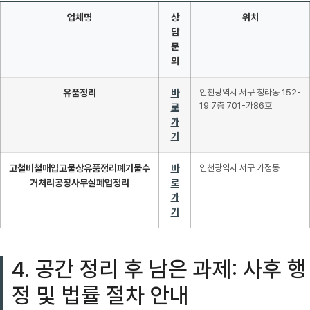
업체명
상
위치
담
문
의
유품정리
바
인천광역시 서구 청라동 152-
19 7층 701-가86호
로
가
기
고철비철매입고물상유품정리폐기물수
바
인천광역시 서구 가정동
거처리공장사무실폐업정리
로
가
기
4. 공간 정리 후 남은 과제: 사후 행
정 및 법률 절차 안내