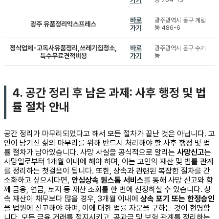
바로
광주광역시 동구 계림
광주 유품정리익스프레스
가기
동 486-6
정식업체-고독사유품정리,쓰레기집청소,
바로
광주광역시 동구 수기
특수무료견적비용
가기
동
4. 공간 정리 후 남은 과제: 사후 행정 및 법
률 절차 안내
공간 정리가 마무리되었다고 해서 모든 절차가 끝난 것은 아닙니다. 고
인이 남기신 삶의 마무리를 위해 반드시 처리해야 할 사후 행정 및 법
률 절차가 남아있습니다. 사망 사실을 공식적으로 알리는
사망신고
는
사망일로부터 1개월 이내에 해야 하며, 이는 고인의 재산 및 법률 관계
를 정리하는 첫걸음이 됩니다. 또한, 상속과 관련된 복잡한 절차를 간
소화하고 싶으시다면,
안심상속 원스톱 서비스
를 통해 사망 신고와 함
께 금융, 연금, 토지 등 재산 조회를 한 번에 신청하실 수 있습니다. 상
속 재산이 채무보다 많을 경우, 3개월 이내에
상속 포기 또는 한정승인
을 법원에 신고해야 하며, 이에 대한 법률 자문을 구하는 것이 현명합
니다. 모든 금융 거래를 정지시키고, 공과금 및 보험 관계를 정리하는