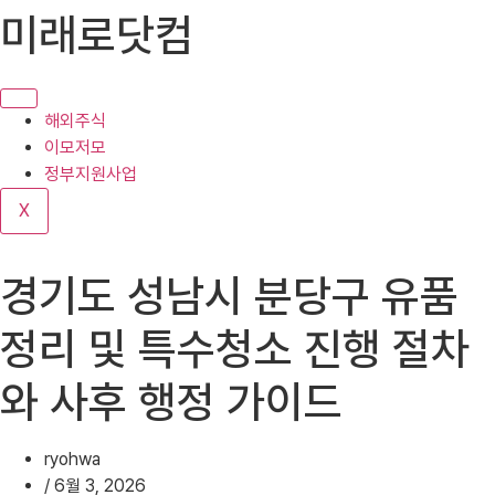
콘
미래로닷컴
텐
츠
로
건
해외주식
너
이모저모
뛰
정부지원사업
기
X
경기도 성남시 분당구 유품
정리 및 특수청소 진행 절차
와 사후 행정 가이드
ryohwa
/
6월 3, 2026