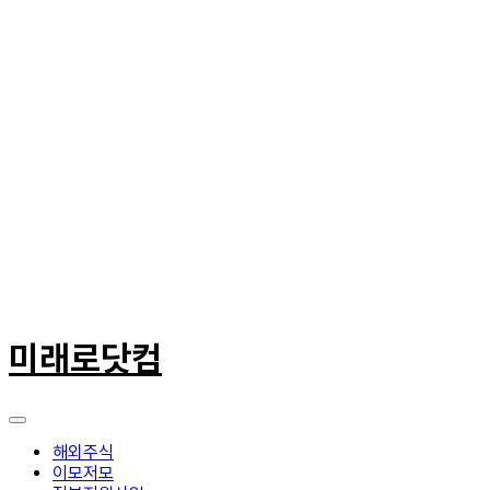
콘
텐
미래로닷컴
츠
로
건
너
뛰
해외주식
기
이모저모