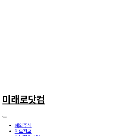
콘
텐
미래로닷컴
츠
로
건
너
뛰
해외주식
기
이모저모