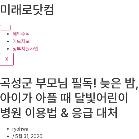
콘
미래로닷컴
텐
츠
로
건
해외주식
너
이모저모
뛰
정부지원사업
기
X
곡성군 부모님 필독! 늦은 밤,
아이가 아플 때 달빛어린이
병원 이용법 & 응급 대처
ryohwa
/
5월 31, 2026