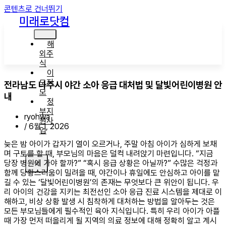
콘텐츠로 건너뛰기
미래로닷컴
해
외주
식
이
모저
전라남도 나주시 야간 소아 응급 대처법 및 달빛어린이병원 안
모
내
정
부지
ryohwa
원사
/
6월 1, 2026
업
늦은 밤 아이가 갑자기 열이 오르거나, 주말 아침 아이가 심하게 보채
며 구토를 할 때, 부모님의 마음은 덜컥 내려앉기 마련입니다. “지금
당장 병원에 가야 할까?” “혹시 응급 상황은 아닐까?” 수많은 걱정과
X
함께 당황스러움이 밀려올 때, 야간이나 휴일에도 안심하고 아이를 맡
길 수 있는 ‘달빛어린이병원’의 존재는 무엇보다 큰 위안이 됩니다. 우
리 아이의 건강을 지키는 최전선인 소아 응급 진료 시스템을 제대로 이
해하고, 비상 상황 발생 시 침착하게 대처하는 방법을 알아두는 것은
모든 부모님들에게 필수적인 육아 지식입니다. 특히 우리 아이가 아플
때 가장 먼저 떠올리게 될 지역의 의료 정보에 대해 정확히 알고 계시