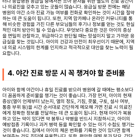
터나 종합병원 응급실 중에서는 소아 환자를 위한 별도의 진료 공간이
나 의료진을 갖추고 있는 곳들이 많습니다. 응급실 방문 전에는 해당
병원의 야간 소아 진료 가능 여부를 전화로 확인하는 것이 시간을 절약
하는 데 큰 도움이 됩니다. 또한, 지역 맘카페나 온라인 커뮤니티를 통
해 비슷한 경험을 가진 다른 부모님들의 후기나 정보를 얻는 것도 현실
적인 대처 방안이 될 수 있습니다. 무엇보다 중요한 것은 아이의 증상
을 면밀히 관찰하고, 위급하다고 판단될 때는 망설이지 말고 가까운 응
급실을 찾는 것입니다. 아이의 건강과 안전이 최우선이기 때문에, 지역
내 의료 시스템의 한계를 인지하고 적극적으로 대안을 찾는 노력이 필
요합니다.
4. 야간 진료 방문 시 꼭 챙겨야 할 준비물
아이와 함께 야간이나 휴일 진료를 받으러 병원에 갈 때에는 평소보다
더 꼼꼼하게 준비물을 챙기는 것이 좋습니다. 가장 먼저, 아이의 현재
증상(열이 언제부터 났는지, 열의 정도, 기침, 콧물, 구토, 설사 여부,
통증 부위 등)을 시간 순서대로 간단하게 메모해 가면 진료 시 의료진
에게 정확한 정보를 전달하는 데 큰 도움이 됩니다. 현재 아이가 복용
하고 있는 약이 있다면 약 봉투나 약병을 반드시 지참하시고, 아이의
예방접종 기록이나 과거 병력 등을 확인할 수 있는 아기 수첩도 챙기는
것이 좋습니다. 집에서 아이의 체온 변화를 기록한 것이 있다면 함께
보여주는 것도 진단에 유용합니다. 또한, 편안한 여벌 옷과 담요, 간단