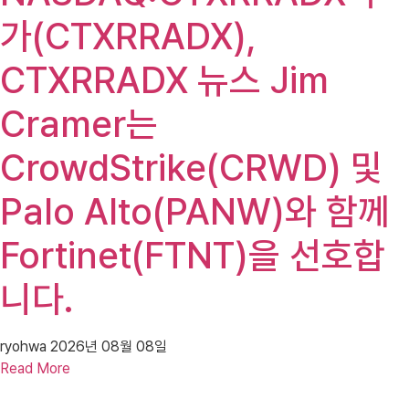
가(CTXRRADX),
CTXRRADX 뉴스 Jim
Cramer는
CrowdStrike(CRWD) 및
Palo Alto(PANW)와 함께
Fortinet(FTNT)을 선호합
니다.
ryohwa
2026년 08월 08일
Read More