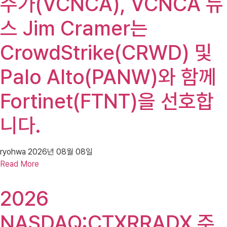
주가(VCNCA), VCNCA 뉴
스 Jim Cramer는
CrowdStrike(CRWD) 및
Palo Alto(PANW)와 함께
Fortinet(FTNT)을 선호합
니다.
ryohwa
2026년 08월 08일
Read More
2026
NASDAQ:CTXRRADX 주