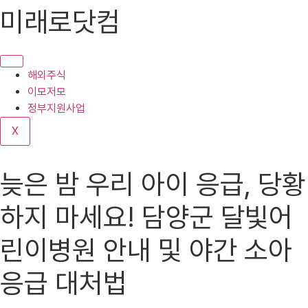
콘
미래로닷컴
텐
츠
로
건
해외주식
너
이모저모
뛰
정부지원사업
기
X
늦은 밤 우리 아이 응급, 당황
하지 마세요! 담양군 달빛어
린이병원 안내 및 야간 소아
응급 대처법