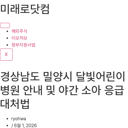
콘
미래로닷컴
텐
츠
로
건
해외주식
너
이모저모
뛰
정부지원사업
기
X
경상남도 밀양시 달빛어린이
병원 안내 및 야간 소아 응급
대처법
ryohwa
/
6월 1, 2026