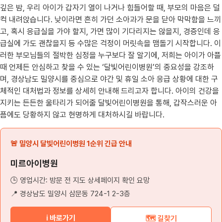
깊은 밤, 우리 아이가 갑자기 열이 나거나 힘들어할 때, 부모의 마음은 덜
컥 내려앉습니다. 낮이라면 흔히 가던 소아과가 문을 닫아 막막함을 느끼
고, 혹시 응급실을 가야 할지, 가면 많이 기다리지는 않을지, 경증인데 응
급실에 가도 괜찮을지 등 수많은 걱정이 머릿속을 맴돌기 시작합니다. 이
러한 부모님들의 절박한 심정을 누구보다 잘 알기에, 저희는 아이가 아플
때 언제든 안심하고 찾을 수 있는 ‘달빛어린이병원’의 중요성을 강조하
며, 경상남도 밀양시를 중심으로 야간 및 휴일 소아 응급 상황에 대한 구
체적인 대처법과 정보를 상세히 안내해 드리고자 합니다. 아이의 건강을
지키는 든든한 울타리가 되어줄 달빛어린이병원을 통해, 갑작스러운 아
픔에도 당황하지 않고 현명하게 대처하시길 바랍니다.
🚨 밀양시 달빛어린이병원 1순위 긴급 안내
미르아이병원
🕒 영업시간: 방문 전 지도 상세페이지 확인 요망
📍 경상남도 밀양시 삼문동 724-1 2-3층
ℹ️ 바로가기
🗺️ 길찾기