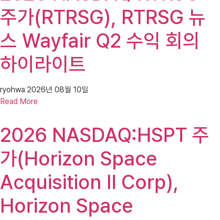
주가(RTRSG), RTRSG 뉴
스 Wayfair Q2 수익 회의
하이라이트
ryohwa
2026년 08월 10일
Read More
2026 NASDAQ:HSPT 주
가(Horizon Space
Acquisition II Corp),
Horizon Space