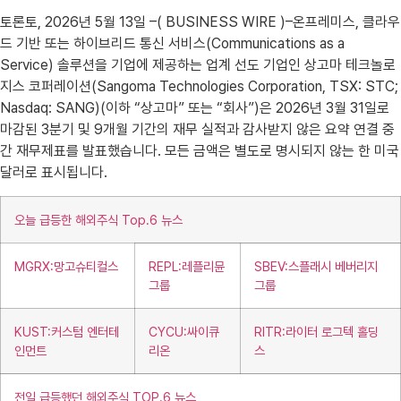
토론토, 2026년 5월 13일 –( BUSINESS WIRE )–온프레미스, 클라우
드 기반 또는 하이브리드 통신 서비스(Communications as a
Service) 솔루션을 기업에 제공하는 업계 선도 기업인 상고마 테크놀로
지스 코퍼레이션(Sangoma Technologies Corporation, TSX: STC;
Nasdaq: SANG)(이하 “상고마” 또는 “회사”)은 2026년 3월 31일로
마감된 3분기 및 9개월 기간의 재무 실적과 감사받지 않은 요약 연결 중
간 재무제표를 발표했습니다. 모든 금액은 별도로 명시되지 않는 한 미국
달러로 표시됩니다.
오늘 급등한 해외주식 Top.6 뉴스
MGRX:망고슈티컬스
REPL:레플리뮨
SBEV:스플래시 베버리지
그룹
그룹
KUST:커스텀 엔터테
CYCU:싸이큐
RITR:라이터 로그텍 홀딩
인먼트
리온
스
전일 급등했던 해외주식 TOP.6 뉴스