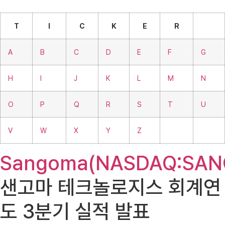
T
I
C
K
E
R
A
B
C
D
E
F
G
H
I
J
K
L
M
N
O
P
Q
R
S
T
U
V
W
X
Y
Z
Sangoma(NASDAQ:SAN
샌고마 테크놀로지스 회계연
도 3분기 실적 발표