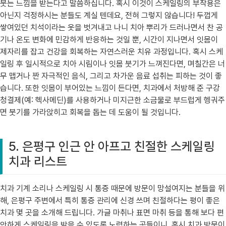
붓는 느낌을 받는다고 말씀하십니다. 혹시 이것이 스케일링의 부작용은
아닌지 걱정하시는 분들도 계실 텐데요, 전혀 그렇지 않습니다! 두껍게
쌓여있던 치석이라는 옷을 벗겨내고 나니 치아 뿌리가 드러나면서 찬 공
기나 온도 변화에 민감하게 반응하는 것일 뿐, 시간이 지나면서 잇몸이
제자리를 잡고 건강을 회복하는 자연스러운 치유 과정입니다. 혹시 스케
일링 후 일시적으로 치아 시림이나 잇몸 붓기가 느껴진다면, 며칠간은 너
무 맵거나 짠 자극적인 음식, 그리고 차가운 음료 섭취는 피하는 것이 좋
습니다. 또한 잇몸이 부어있는 느낌이 든다면, 치과에서 처방해 준 구강
청결제(예: 헥사메딘)를 사용하거나 미지근한 소금물로 부드럽게 헹궈주
면 붓기를 가라앉히고 회복을 돕는 데 도움이 될 것입니다.
5. 은평구 인근 안 아프고 친절한 스케일링
치과 리스트
치과 기계 소리나 스케일링 시 통증 때문에 방문이 망설여지는 분들을 위
해, 은평구 주변에서 특히 통증 관리에 신경 쓰며 친절하다는 평이 좋은
치과 몇 곳을 소개해 드립니다. 가글 마취나 표면 마취 등을 통해 보다 편
안하게 스케일링을 받을 수 있도록 노력하는 곳들이니, 혹시 치과 방문이