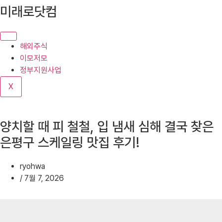
콘
미래로닷컴
텐
츠
로
해외주식
건
이모저모
너
정부지원사업
뛰
X
기
양치할 때 피 철철, 입 냄새 심해 결국 찾은
은평구 스케일링 맛집 후기!
ryohwa
/
7월 7, 2026