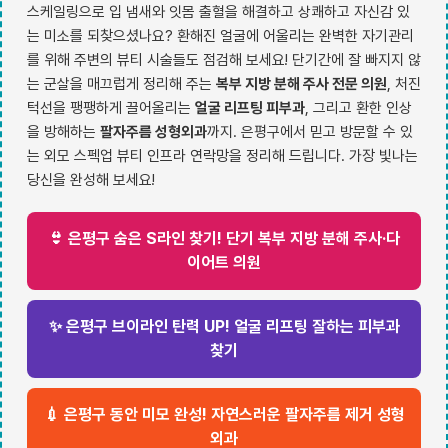
스케일링으로 입 냄새와 잇몸 출혈을 해결하고 상쾌하고 자신감 있
는 미소를 되찾으셨나요? 환해진 얼굴에 어울리는 완벽한 자기관리
를 위해 주변의 뷰티 시술들도 점검해 보세요! 단기간에 잘 빠지지 않
는 군살을 매끄럽게 정리해 주는
복부 지방 분해 주사 전문 의원
, 처진
턱선을 팽팽하게 끌어올리는
얼굴 리프팅 피부과
, 그리고 환한 인상
을 방해하는
팔자주름 성형외과
까지. 은평구에서 믿고 방문할 수 있
는 외모 스펙업 뷰티 인프라 연락망을 정리해 드립니다. 가장 빛나는
당신을 완성해 보세요!
👙 은평구 숨은 S라인 찾기! 단기 복부 지방 분해 주사·다
이어트 의원
✨ 은평구 브이라인 탄력 UP! 얼굴 리프팅 잘하는 피부과
찾기
💉 은평구 동안 미모 완성! 자연스러운 팔자주름 제거 성형
외과