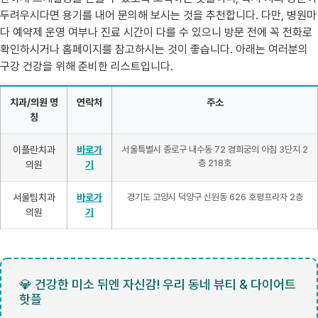
두려우시다면 용기를 내어 문의해 보시는 것을 추천합니다. 다만, 병원마
다 예약제 운영 여부나 진료 시간이 다를 수 있으니 방문 전에 꼭 전화로
확인하시거나 홈페이지를 참고하시는 것이 좋습니다. 아래는 여러분의
구강 건강을 위해 준비한 리스트입니다.
치과/의원 명
연락처
주소
칭
이플란치과
바로가
서울특별시 종로구 내수동 72 경희궁의 아침 3단지 2
층 218호
의원
기
서울팀치과
바로가
경기도 고양시 덕양구 신원동 626 호평프라자 2층
의원
기
💎 건강한 미소 뒤엔 자신감! 우리 동네 뷰티 & 다이어트
핫플