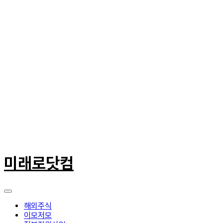
콘
텐
미래로닷컴
츠
로
건
너
뛰
해외주식
기
이모저모