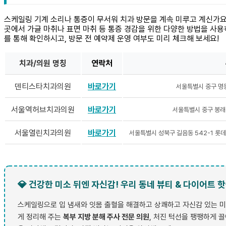
스케일링 기계 소리나 통증이 무서워 치과 방문을 계속 미루고 계신가
곳에서 가글 마취나 표면 마취 등 통증 경감을 위한 다양한 방법을 사용
를 통해 확인하시고, 방문 전 예약제 운영 여부도 미리 체크해 보세요!
치과/의원 명칭
연락처
덴티스타치과의원
바로가기
서울특별시 중구 명동
서울역허브치과의원
바로가기
서울특별시 중구 봉래동
서울열린치과의원
바로가기
서울특별시 성북구 길음동 542-1 롯데캐
💎 건강한 미소 뒤엔 자신감! 우리 동네 뷰티 & 다이어트 
스케일링으로 입 냄새와 잇몸 출혈을 해결하고 상쾌하고 자신감 있는 미
게 정리해 주는
복부 지방 분해 주사 전문 의원
, 처진 턱선을 팽팽하게 