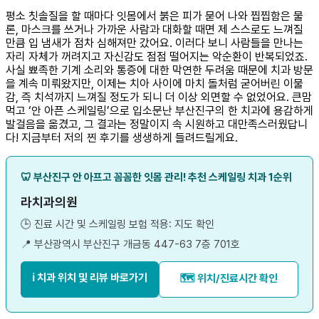
평소 칫솔질을 할 때마다 잇몸에서 붉은 피가 묻어 나와 찝찝함은 물
론, 마스크를 쓰거나 가까운 사람과 대화할 때면 제 스스로도 느껴질
만큼 입 냄새가 점차 심해져만 갔어요. 이러다 보니 사람들을 만나는
자리 자체가 꺼려지고 자신감도 점점 떨어지는 악순환이 반복되었죠.
사실 뾰족한 기계 소리와 통증에 대한 막연한 두려움 때문에 치과 방문
을 계속 미뤄왔지만, 이제는 치아 사이에 마치 돌처럼 굳어버린 이물
감, 즉 치석까지 느껴질 정도가 되니 더 이상 외면할 수 없었어요. 큰맘
먹고 ‘안 아픈 스케일링’으로 입소문난 부산진구의 한 치과에 용감하게
발걸음을 옮겼고, 그 결과는 정말이지 속 시원하고 대만족스러웠답니
다! 지금부터 저의 찐 후기를 생생하게 들려드릴게요.
🦷 부산진구 안 아프고 꼼꼼한 잇몸 관리! 추천 스케일링 치과 1순위
라치과의원
🕒 진료 시간 및 스케일링 보험 적용: 지도 확인
📍 부산광역시 부산진구 개금동 447-63 7층 701호
ℹ️ 치과 위치 및 리뷰 바로가기
🗺️ 위치/진료시간 확인