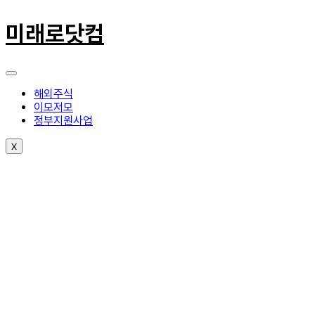
콘
텐
미래로닷컴
츠
로
건
너
뛰
해외주식
기
이모저모
정부지원사업
X