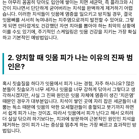
는 아무리 꼼꼼히 닦아도 입안에 쌓이는 치면 세균막, 즉 플라크와 시
간이 지나면서 단단하게 굳어버리는 치석을 완벽하게 제거하기 어렵
습니다. 이러한 치석들이 잇몸에 염증을 일으키고 방치될 경우, 결국
잇몸뼈를 서서히 녹여내리는 치주염으로까지 발전할 수 있어요. 그렇
게 되면 안타깝게도 건강했던 자연 치아를 뽑아야 하는 최악의 상황에
이를 수도 있기에, 주기적인 스케일링은 잇몸 건강을 지키는 가장 확실
하고 기본적인 예방법입니다.
2. 양치할 때 잇몸 피가 나는 이유의 진짜 범
인은?
혹시 칫솔질을 하다가 잇몸에서 피가 나는 경험, 자주 하시나요? 많은
분들이 칫솔모가 너무 세거나 잇몸을 너무 강하게 닦아서 그렇다고 생
각하시겠지만, 사실 그 진짜 원인은 잇몸 자체에 염증이 생긴 ‘치은염’
때문인 경우가 대부분입니다. 치석이 쌓인 곳에 자리 잡은 세균들이 내
뿜는 독소 때문에 잇몸의 약한 모세혈관들이 충혈되고 붓기까지 하면
서 쉽게 피가 나는 것이죠. 따라서 잇몸에서 피가 난다고 해서 오히려
더 살살 닦으려 하기보다는, 치과에 방문하여 근본적인 원인인 치석을
제거하는 것이 피가 나는 증상을 멈추게 하는 가장 빠르고 효과적인 방
법입니다.