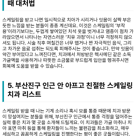
때 대처법
스케일링을 받고 나면 일시적으로 치아가 시리거나 잇몸이 살짝 부은
듯한 느낌을 받는 분들이 종종 계신데요. 이것은 스케일링의 ‘부작
용’이라기보다는, 두껍게 쌓여있던 치석 옷을 벗겨내고 염증이 점차 가
라앉으면서 나타나는 자연스러운 ‘치유 과정’이니 너무 걱정하지 않으
셔도 됩니다. 시술 직후 며칠간은 너무 맵거나 짠 자극적인 음식, 그리
고 차가운 음료 섭취는 되도록 피해주시는 것이 좋습니다. 만약 잇몸이
약간 부어있다고 느껴진다면, 치과에서 처방받은 헥사메딘 같은 소독
가글액을 사용하거나 따뜻한 소금물로 부드럽게 입안을 헹궈주시면
회복에 도움을 받을 수 있습니다.
5. 부산진구 인근 안 아프고 친절한 스케일링
치과 리스트
스케일링 받을 때 나는 기계 소리나 혹시 모를 통증 때문에 치과 방문
이 망설여지는 분들을 위해, 부산진구 인근에서 통증 걱정을 덜어주는
실력 좋은 치과 몇 곳을 소개해 드릴게요. 이 치과들은 가글 마취나 치
아 표면 마취 등을 통해 환자들이 느끼는 불편감을 최소화하고, 매우
세심하고 꼼꼼하게 스케일링을 진행한다는 평이 좋은 곳들이랍니다.