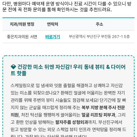
다만, 병원마다 예약제 운영 방식이나 진료 시간이 다를 수 있으니 방
문 전에 꼭 전화 문의를 통해 확인하시는 것을 추천드려요.
치과/의원 명칭
연락처
주소
좋은치과의원 서면
바로가기
부산광역시 부산진구 부전동 267-1 5층
💎 건강한 미소 뒤엔 자신감! 우리 동네 뷰티 & 다이어
트 핫플
스케일링으로 입 냄새와 잇몸 출혈을 해결하고 상쾌하고 자신감
있는 미소를 되찾으셨나요? 환해진 얼굴에 어울리는 완벽한 자기
관리를 위해 주변의 뷰티 시술들도 점검해 보세요! 단기간에 잘 빠
지지 않는 군살을 매끄럽게 정리해 주는
복부 지방 분해 주사 전문
의원
, 처진 턱선을 팽팽하게 끌어올리는
얼굴 리프팅 피부과
, 그리
고 환한 인상을 방해하는
팔자주름 성형외과
까지. 부산진구에서
믿고 방문할 수 있는 외모 스펙업 뷰티 인프라 연락망을 정리해 드
립니다. 가장 빛나는 당신을 완성해 보세요!