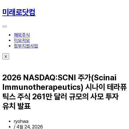
콘
텐
미래로닷컴
츠
로
건
너
해외주식
뛰
이모저모
기
정부지원사업
X
2026 NASDAQ:SCNI 주가(Scinai
Immunotherapeutics) 시나이 테라퓨
틱스 주식 261만 달러 규모의 사모 투자
유치 발표
ryohwa
/
4월 24, 2026