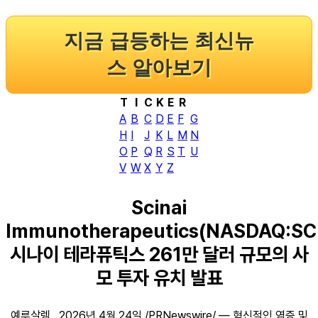
지금 급등하는 최신뉴
스 알아보기
T
I
C
K
E
R
A
B
C
D
E
F
G
H
I
J
K
L
M
N
O
P
Q
R
S
T
U
V
W
X
Y
Z
Scinai
Immunotherapeutics(NASDAQ:SC
시나이 테라퓨틱스 261만 달러 규모의 사
모 투자 유치 발표
예루살렘 , 2026년 4월 24일 /PRNewswire/ — 혁신적인 염증 및