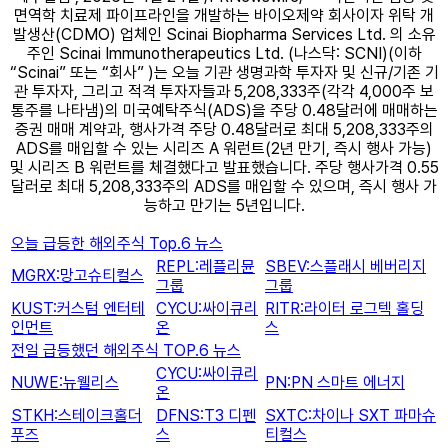
면역학 치료제 파이프라인을 개발하는 바이오제약 회사이자 위탁 개
발생산(CDMO) 업체인 Scinai Biopharma Services Ltd. 의 소유
주인 Scinai Immunotherapeutics Ltd. (나스닥: SCNI)(이하
“Scinai” 또는 “회사” )는 오늘 기관 생명과학 투자자 및 신규/기존 기
관 투자자, 그리고 적격 투자자들과 5,208,333주(각각 4,000주 보
통주를 나타냄)의 미국예탁주식(ADS)을 주당 0.48달러에 매매하는
증권 매매 계약과, 행사가격 주당 0.48달러로 최대 5,208,333주의
ADS를 매입할 수 있는 시리즈 A 워런트(2년 만기, 즉시 행사 가능)
및 시리즈 B 워런트를 체결했다고 발표했습니다. 주당 행사가격 0.55
달러로 최대 5,208,333주의 ADS를 매입할 수 있으며, 즉시 행사 가
능하고 만기는 5년입니다.
오늘 급등한 해외주식 Top.6 뉴스
REPL:레플리뮨
SBEV:스플래시 베버리지
MGRX:망고슈티컬스
그룹
그룹
KUST:커스텀 엔터테
CYCU:싸이큐리
RITR:라이터 로그텍 홀딩
인먼트
온
스
전일 급등했던 해외주식 TOP.6 뉴스
CYCU:싸이큐리
NUWE:뉴웰리스
PN:PN 스마트 에너지
온
STKH:스테이크홀더
DFNS:T3 디펜
SXTC:차이나 SXT 파마슈
푸즈
스
티컬스