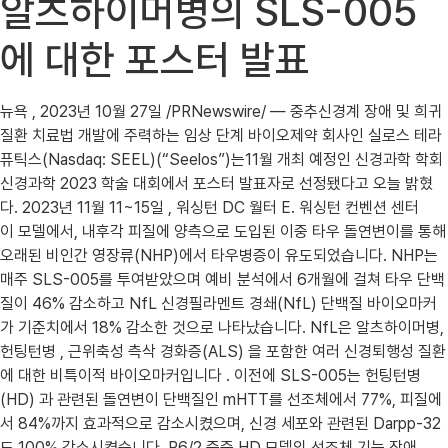
알츠하이머병의 SLS-005
에 대한 포스터 발표
뉴욕 , 2023년 10월 27일 /PRNewswire/ — 중추신경계 장애 및 희귀
질환 치료법 개발에 주력하는 임상 단계 바이오제약 회사인 실로스 테라
퓨틱스(Nasdaq: SEEL)(“Seelos”)는11월 개최 예정인 신경과학 학회
신경과학 2023 학술 대회에서 포스터 발표자로 선정됐다고 오늘 밝혔
다. 2023년 11월 11~15일 , 워싱턴 DC 월터 E. 워싱턴 컨벤션 센터
이 모델에서, 내후각 피질에 양측으로 도입된 이중 타우 돌연변이를 통해
오래된 비인간 영장류(NHP)에서 타우병증이 유도되었습니다. NHP는
매주 SLS-005를 투여받았으며 예비 분석에서 6개월에 걸쳐 타우 단백
질이 46% 감소하고 NfL 신경필라멘트 경쇄(NfL) 단백질 바이오마커
가 기준치에서 18% 감소한 것으로 나타났습니다. NfL은 알츠하이머병,
헌팅턴병 , 근위축성 측삭 경화증(ALS) 을 포함한 여러 신경퇴행성 질환
에 대한 비특이적 바이오마커입니다 . 이전에 SLS-005는 헌팅턴병
(HD) 과 관련된 돌연변이 단백질인 mHTT를 선조체에서 77%, 피질에
서 84%까지 효과적으로 감소시켰으며, 신경 세포와 관련된 Darpp-32
도 100% 감소시켰습니다. R6/2 중증 HD 모델의 선조체 기능 장애.