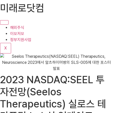
콘
미래로닷컴
텐
츠
로
건
해외주식
너
이모저모
뛰
정부지원사업
기
X
2023 NASDAQ:SEEL 투
자전망(Seelos
Therapeutics) 실로스 테