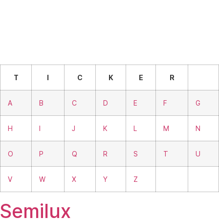
T
I
C
K
E
R
A
B
C
D
E
F
G
H
I
J
K
L
M
N
O
P
Q
R
S
T
U
V
W
X
Y
Z
Semilux