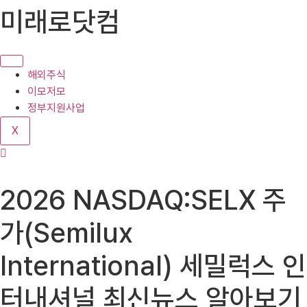
콘
미래로닷컴
텐
츠
로
건
해외주식
너
이모저모
뛰
정부지원사업
기
X
2026 NASDAQ:SELX 주
가(Semilux
International) 세밀럭스 인
터내셔널 최신뉴스 알아보기