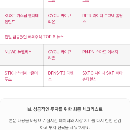
그룹
그룹
KUST:커스텀 엔터테
CYCU:싸이큐
RITR:라이터 로그텍 홀딩
인먼트
리온
스
전일 급등했던 해외주식 TOP.6 뉴스
NUWE:뉴웰리스
CYCU:싸이큐
PN:PN 스마트 에너지
리온
STKH:스테이크홀더
DFNS:T3 디펜
SXTC:차이나 SXT 파마
푸즈
스
슈티컬스
📊 성공적인 투자를 위한 최종 체크리스트
본문 내용을 바탕으로 실시간 데이터와 시장 지표를 다시 한번 점검
하고 투자 전략을 세워보세요.