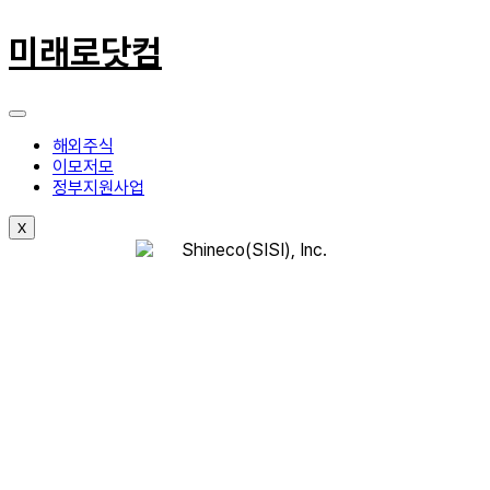
콘
텐
미래로닷컴
츠
로
건
너
뛰
해외주식
기
이모저모
정부지원사업
X