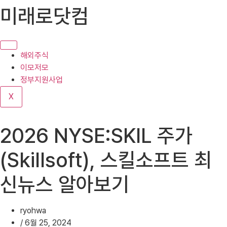
콘
미래로닷컴
텐
츠
로
건
해외주식
너
이모저모
뛰
정부지원사업
기
X
2026 NYSE:SKIL 주가
(Skillsoft), 스킬소프트 최
신뉴스 알아보기
ryohwa
/
6월 25, 2024