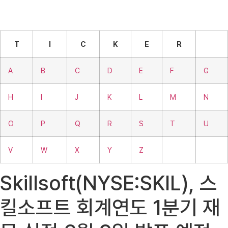
T
I
C
K
E
R
A
B
C
D
E
F
G
H
I
J
K
L
M
N
O
P
Q
R
S
T
U
V
W
X
Y
Z
Skillsoft(NYSE:SKIL), 스
킬소프트 회계연도 1분기 재