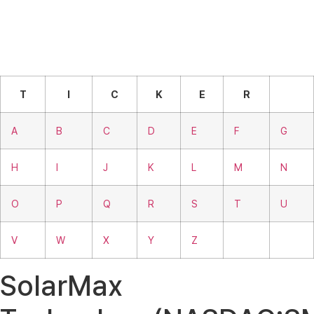
T
I
C
K
E
R
A
B
C
D
E
F
G
H
I
J
K
L
M
N
O
P
Q
R
S
T
U
V
W
X
Y
Z
SolarMax