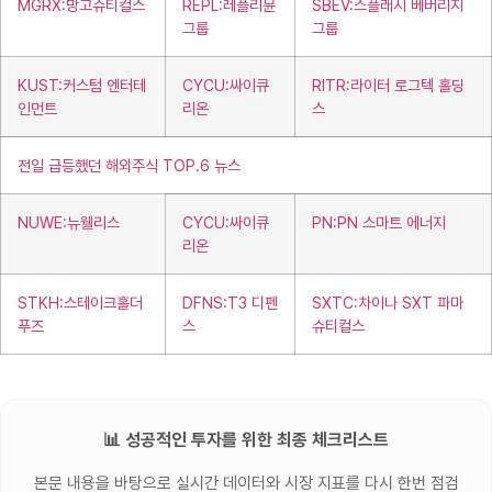
MGRX:망고슈티컬스
REPL:레플리뮨
SBEV:스플래시 베버리지
그룹
그룹
KUST:커스텀 엔터테
CYCU:싸이큐
RITR:라이터 로그텍 홀딩
인먼트
리온
스
전일 급등했던 해외주식 TOP.6 뉴스
NUWE:뉴웰리스
CYCU:싸이큐
PN:PN 스마트 에너지
리온
STKH:스테이크홀더
DFNS:T3 디펜
SXTC:차이나 SXT 파마
푸즈
스
슈티컬스
📊 성공적인 투자를 위한 최종 체크리스트
본문 내용을 바탕으로 실시간 데이터와 시장 지표를 다시 한번 점검