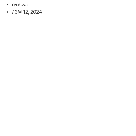
ryohwa
/
3월 12, 2024