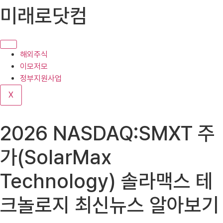
콘
미래로닷컴
텐
츠
로
건
해외주식
너
이모저모
뛰
정부지원사업
기
X
2026 NASDAQ:SMXT 주
가(SolarMax
Technology) 솔라맥스 테
크놀로지 최신뉴스 알아보기