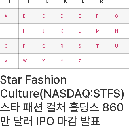
T
I
C
K
E
R
A
B
C
D
E
F
G
H
I
J
K
L
M
N
O
P
Q
R
S
T
U
V
W
X
Y
Z
Star Fashion
Culture(NASDAQ:STFS)
스타 패션 컬처 홀딩스 860
만 달러 IPO 마감 발표