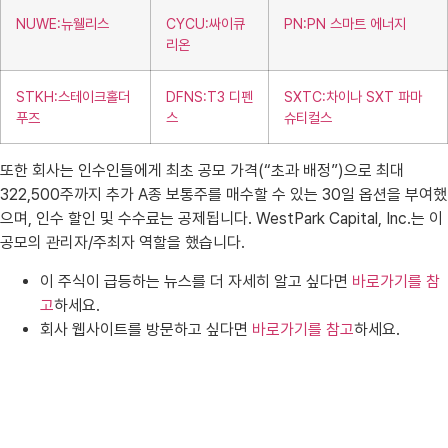
NUWE:뉴웰리스
CYCU:싸이큐
PN:PN 스마트 에너지
리온
STKH:스테이크홀더
DFNS:T3 디펜
SXTC:차이나 SXT 파마
푸즈
스
슈티컬스
또한 회사는 인수인들에게 최초 공모 가격(“초과 배정”)으로 최대
322,500주까지 추가 A종 보통주를 매수할 수 있는 30일 옵션을 부여했
으며, 인수 할인 및 수수료는 공제됩니다. WestPark Capital, Inc.는 이
공모의 관리자/주최자 역할을 했습니다.
이 주식이 급등하는 뉴스를 더 자세히 알고 싶다면
바로가기를 참
고
하세요.
회사 웹사이트를 방문하고 싶다면
바로가기를 참고
하세요.