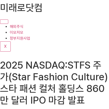
콘
미래로닷컴
텐
츠
로
건
해외주식
너
이모저모
뛰
정부지원사업
기
X
2025 NASDAQ:STFS 주
가(Star Fashion Culture)
스타 패션 컬처 홀딩스 860
만 달러 IPO 마감 발표