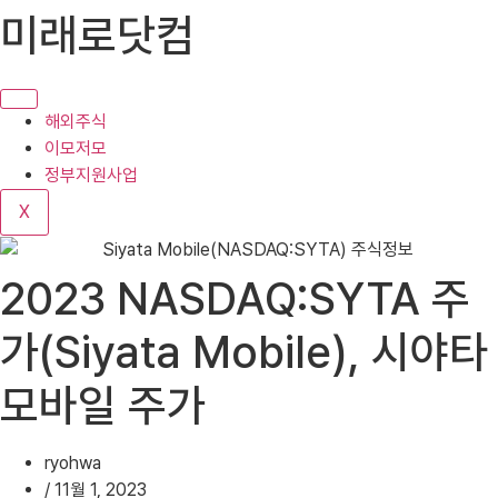
콘
미래로닷컴
텐
츠
로
건
해외주식
너
이모저모
뛰
정부지원사업
기
X
2023 NASDAQ:SYTA 주
가(Siyata Mobile), 시야타
모바일 주가
ryohwa
/
11월 1, 2023