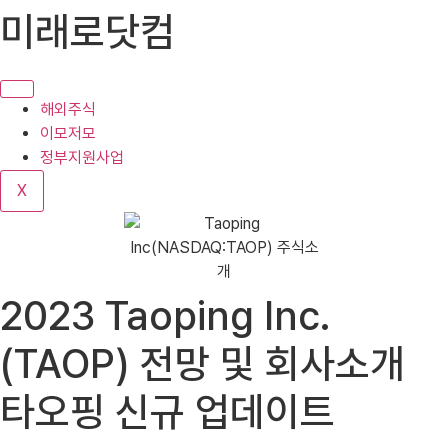
콘
미래로닷컴
텐
츠
로
건
해외주식
너
이모저모
뛰
정부지원사업
기
X
2023 Taoping Inc.
(TAOP) 전망 및 회사소개
타오핑 신규 업데이트