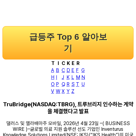
급등주 Top 6 알아보
기
T
I
C
K
E
R
A
B
C
D
E
F
G
H
I
J
K
L
M
N
O
P
Q
R
S
T
U
V
W
X
Y
Z
TruBridge(NASDAQ:TBRG), 트루브리지 인수하는 계약
을 체결했다고 발표
댈러스 및 앨라배마주 모바일, 2026년 4월 23일 –( BUSINESS
WIRE )–글로벌 의료 지원 솔루션 선도 기업인 Inventurus
Knowledge Solutions Limited(NSE: IKS)(“IKS Health”)의 미국