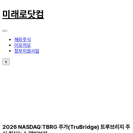
콘
텐
미래로닷컴
츠
로
건
너
뛰
해외주식
기
이모저모
정부지원사업
X
2026 NASDAQ:TBRG 주가(TruBridge) 트루브리지 주