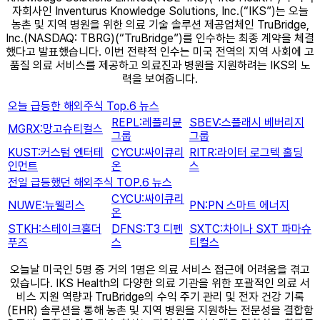
자회사인 Inventurus Knowledge Solutions, Inc.(“IKS”)는 오늘
농촌 및 지역 병원을 위한 의료 기술 솔루션 제공업체인 TruBridge,
Inc.(NASDAQ: TBRG)(“TruBridge”)를 인수하는 최종 계약을 체결
했다고 발표했습니다. 이번 전략적 인수는 미국 전역의 지역 사회에 고
품질 의료 서비스를 제공하고 의료진과 병원을 지원하려는 IKS의 노
력을 보여줍니다.
오늘 급등한 해외주식 Top.6 뉴스
REPL:레플리뮨
SBEV:스플래시 베버리지
MGRX:망고슈티컬스
그룹
그룹
KUST:커스텀 엔터테
CYCU:싸이큐리
RITR:라이터 로그텍 홀딩
인먼트
온
스
전일 급등했던 해외주식 TOP.6 뉴스
CYCU:싸이큐리
NUWE:뉴웰리스
PN:PN 스마트 에너지
온
STKH:스테이크홀더
DFNS:T3 디펜
SXTC:차이나 SXT 파마슈
푸즈
스
티컬스
오늘날 미국인 5명 중 거의 1명은 의료 서비스 접근에 어려움을 겪고
있습니다. IKS Health의 다양한 의료 기관을 위한 포괄적인 의료 서
비스 지원 역량과 TruBridge의 수익 주기 관리 및 전자 건강 기록
(EHR) 솔루션을 통해 농촌 및 지역 병원을 지원하는 전문성을 결합함