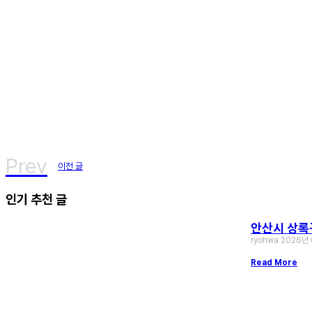
Prev
이전 글
인기 추천 글
안산시 상록구
ryohwa
2026년
Read More