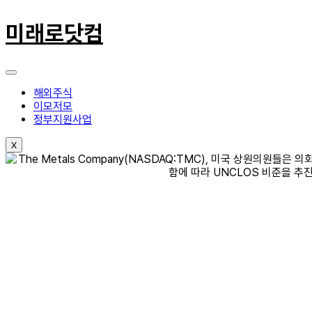
콘
텐
미래로닷컴
츠
로
건
너
뛰
해외주식
기
이모저모
정부지원사업
X