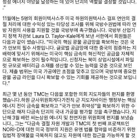
청정 에너지 야망을 달성하는 데 있어 단괴의 역할을 결정할 것입니다.
.”
11월에는 5명의 회원이텍사스주 미국 하원의원텍사스 걸프 연안의 결
절 처리에 대한 수익성 있는 타당성 조사를 위해 국방수권법에 따라 연
방 자원의 사용을 지원할 것을 국방부에 촉구했습니다. 국방부 산업기
지 정책 차관보 Laura D. Taylor-Kale에게 보낸 서한에서 회원들은
다음과 같이 썼습니다. “미국의 핵심 광물 공급망을 확보하는 것은 국
가 안보의 필수 사항입니다. 글로벌 공급망에 대한 중국의 점증하는 지
배력에 맞서기 위해서는 미국이 핵심 금속의 혁신적인 공급을 자체적
으로 확보하는 것이 필수적입니다. 신청자는 북미 상업시설에서 파일
럿 규모로 배터리급 소재를 생산할 수 있는 능력을 갖춘 것으로 보인
다. 제출 범위는 미국 가공에만 초점을 맞추고 있으며 국방부에 중요한
광물 공급 라인을 다시 확보할 수 있는 기회를 제공하는 것으로 보입니
다.”
최근 몇 년 동안 TMC는 다음을 포함한 의회 지도자들의 편지를 환영
했습니다.하원 군사위원회게다가전직 군 지도자바이든 행정부는 핵심
에너지 전이 금속을 확보하고 “국가 안보 취약성”을 확보하기 위한 수
단으로 해저 다금속 단괴의 국내 가공을 평가할 것을 촉구했습니다. 지
난해 3월 배런 씨는상원 에너지 및 천연자원 위원회에 편지를 보냈습
니다., 그는 “다금속 결절 자원 개발과 TMC의 첫 번째 프로젝트인
NORI-D에 대한 미국 정부의 지원은 유엔 법률 협약을 비준하기 위한
입법적 장애물을 극복하지 않고도 자원에 대한 접근을 가능하게 할 것