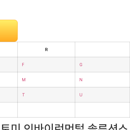
R
F
G
M
N
T
U
MZ), 토미 인바이런먼털 솔루션스