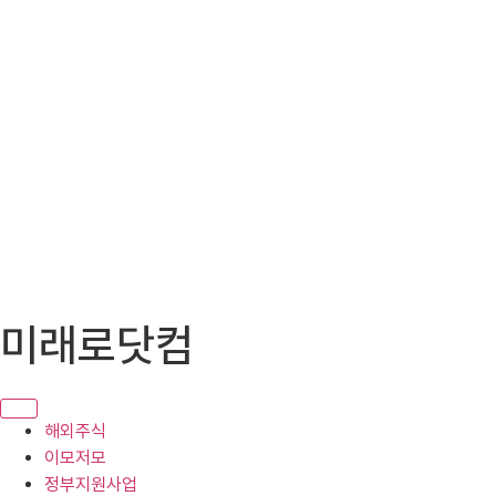
콘
미래로닷컴
텐
츠
로
건
해외주식
너
이모저모
뛰
정부지원사업