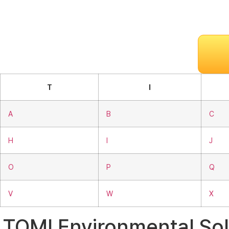
T
I
A
B
C
H
I
J
O
P
Q
V
W
X
TOMI Environmental