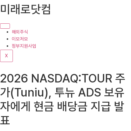
콘
미래로닷컴
텐
츠
로
건
해외주식
너
이모저모
뛰
정부지원사업
기
X
2026 NASDAQ:TOUR 주
가(Tuniu), 투뉴 ADS 보유
자에게 현금 배당금 지급 발
표