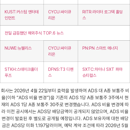
KUST:커스텀 엔터테
CYCU:싸이큐
RITR:라이터 로그텍 홀딩
인먼트
리온
스
전일 급등했던 해외주식 TOP.6 뉴스
NUWE:뉴웰리스
CYCU:싸이큐
PN:PN 스마트 에너지
리온
STKH:스테이크홀더
DFNS:T3 디펜
SXTC:차이나 SXT 파마
푸즈
스
슈티컬스
회사는 2026년 4월 22일부터 효력을 발생하여 ADS 대 A종 보통주 비
율(이하 “ADS 비율 변경”)을 기존의 ADS 1당 A종 보통주 3주에서 현
재의 ADS 1당 A종 보통주 30주로 변경했습니다. ADS 비율 변경에 따
라 이전 공시에서는 ADS당 배당금액이 공개되지 않았으며, ADS 비율
변경이 발효된 후 별도로 공개될 예정입니다. ADS 보유자에 대한 배당
금은 ADS당 미화 1.197달러이며, 예탁 계약 조건에 따라 2026년 5월