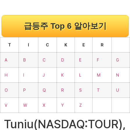
급등주 Top 6 알아보기
T
I
C
K
E
R
A
B
C
D
E
F
G
H
I
J
K
L
M
N
O
P
Q
R
S
T
U
V
W
X
Y
Z
Tuniu(NASDAQ:TOUR),