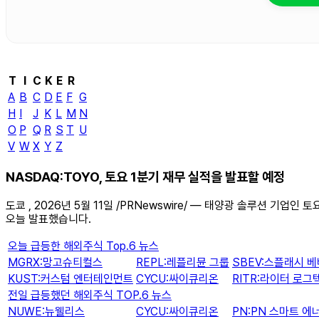
T
I
C
K
E
R
A
B
C
D
E
F
G
H
I
J
K
L
M
N
O
P
Q
R
S
T
U
V
W
X
Y
Z
NASDAQ:TOYO, 토요 1분기 재무 실적을 발표할 예정
도쿄 , 2026년 5월 11일 /PRNewswire/ — 태양광 솔루션 기업
오늘 발표했습니다.
오늘 급등한 해외주식 Top.6 뉴스
MGRX:망고슈티컬스
REPL:레플리뮨 그룹
SBEV:스플래시 
KUST:커스텀 엔터테인먼트
CYCU:싸이큐리온
RITR:라이터 로그
전일 급등했던 해외주식 TOP.6 뉴스
NUWE:뉴웰리스
CYCU:싸이큐리온
PN:PN 스마트 에