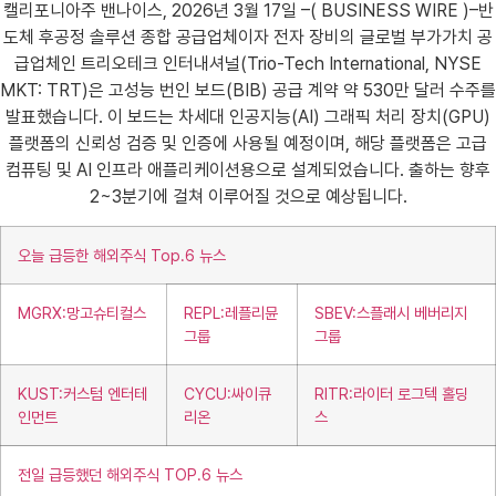
캘리포니아주 밴나이스, 2026년 3월 17일 –( BUSINESS WIRE )–반
도체 후공정 솔루션 종합 공급업체이자 전자 장비의 글로벌 부가가치 공
급업체인 트리오테크 인터내셔널(Trio-Tech International, NYSE
MKT: TRT)은 고성능 번인 보드(BIB) 공급 계약 약 530만 달러 수주를
발표했습니다. 이 보드는 차세대 인공지능(AI) 그래픽 처리 장치(GPU)
플랫폼의 신뢰성 검증 및 인증에 사용될 예정이며, 해당 플랫폼은 고급
컴퓨팅 및 AI 인프라 애플리케이션용으로 설계되었습니다. 출하는 향후
2~3분기에 걸쳐 이루어질 것으로 예상됩니다.
오늘 급등한 해외주식 Top.6 뉴스
MGRX:망고슈티컬스
REPL:레플리뮨
SBEV:스플래시 베버리지
그룹
그룹
KUST:커스텀 엔터테
CYCU:싸이큐
RITR:라이터 로그텍 홀딩
인먼트
리온
스
전일 급등했던 해외주식 TOP.6 뉴스