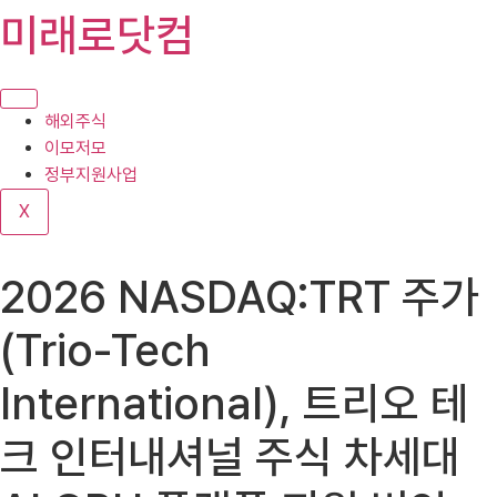
콘
미래로닷컴
텐
츠
로
건
해외주식
너
이모저모
뛰
정부지원사업
기
X
2026 NASDAQ:TRT 주가
(Trio-Tech
International), 트리오 테
크 인터내셔널 주식 차세대