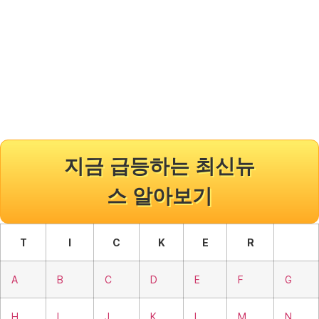
지금 급등하는 최신뉴
스 알아보기
T
I
C
K
E
R
A
B
C
D
E
F
G
H
I
J
K
L
M
N