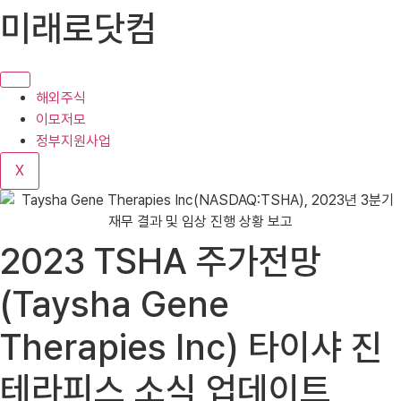
콘
미래로닷컴
텐
츠
로
건
해외주식
너
이모저모
뛰
정부지원사업
기
X
2023 TSHA 주가전망
(Taysha Gene
Therapies Inc) 타이샤 진
테라피스 소식 업데이트