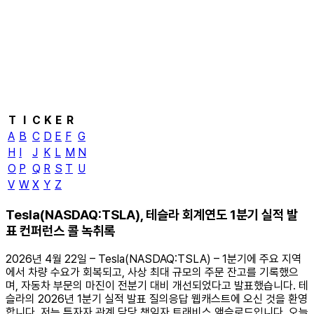
T
I
C
K
E
R
A
B
C
D
E
F
G
H
I
J
K
L
M
N
O
P
Q
R
S
T
U
V
W
X
Y
Z
Tesla(NASDAQ:TSLA), 테슬라 회계연도 1분기 실적 발
표 컨퍼런스 콜 녹취록
2026년 4월 22일 – Tesla(NASDAQ:TSLA) – 1분기에 주요 지역
에서 차량 수요가 회복되고, 사상 최대 규모의 주문 잔고를 기록했으
며, 자동차 부문의 마진이 전분기 대비 개선되었다고 발표했습니다. 테
슬라의 2026년 1분기 실적 발표 질의응답 웹캐스트에 오신 것을 환영
합니다. 저는 투자자 관계 담당 책임자 트래비스 액슬로드입니다. 오늘