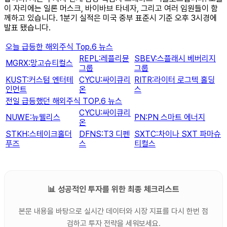
이 자리에는 일론 머스크, 바이바브 타네자, 그리고 여러 임원들이 함
께하고 있습니다. 1분기 실적은 미국 중부 표준시 기준 오후 3시경에
발표 됐습니다.
오늘 급등한 해외주식 Top.6 뉴스
REPL:레플리뮨
SBEV:스플래시 베버리지
MGRX:망고슈티컬스
그룹
그룹
KUST:커스텀 엔터테
CYCU:싸이큐리
RITR:라이터 로그텍 홀딩
인먼트
온
스
전일 급등했던 해외주식 TOP.6 뉴스
CYCU:싸이큐리
NUWE:뉴웰리스
PN:PN 스마트 에너지
온
STKH:스테이크홀더
DFNS:T3 디펜
SXTC:차이나 SXT 파마슈
푸즈
스
티컬스
📊 성공적인 투자를 위한 최종 체크리스트
본문 내용을 바탕으로 실시간 데이터와 시장 지표를 다시 한번 점
검하고 투자 전략을 세워보세요.