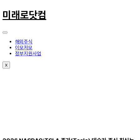
콘
텐
미래로닷컴
츠
로
건
너
뛰
해외주식
기
이모저모
정부지원사업
X