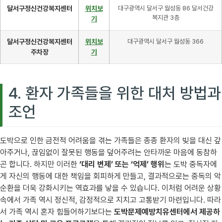
달서구정신건강복지센터
위치보
대구광역시 달서구 월성동 86 달서건강
복지관 3층
기
달서구정신건강복지센터
위치보
대구광역시 달서구 월성동 366
주차장
기
4. 환자 가족들을 위한 대처 방법과
조언
도박으로 인한 금전적 어려움을 겪는 가족들은 종종 환자의 빚을 대신 갚
아주거나, 끊임없이 잘못된 행동을 덮어주려는 안타까운 마음에 동참하
곤 합니다. 하지만 이러한
‘대리 변제’ 또는 ‘억제’ 행위
는 도박 중독자에
게 자신의 행동에 대한 책임을 회피하게 만들고, 결과적으로는 중독의 악
순환을 더욱 강화시키는 역효과를 낳을 수 있습니다. 이처럼 어려운 상황
속에서 가족 역시 정신적, 감정적으로 지치고 고통받기 마련입니다. 따라
서 가족 역시 혼자 힘들어하기보다는
도박문제예방치유센터에서 제공하