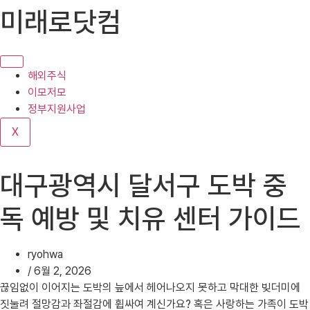
콘
미래로닷컴
텐
츠
로
건
해외주식
너
이모저모
뛰
정부지원사업
기
X
대구광역시 달서구 도박 중
독 예방 및 치유 센터 가이드
ryohwa
/
6월 2, 2026
끊임없이 이어지는 도박의 늪에서 헤어나오지 못하고 막대한 빚더미에
짓눌려 절망감과 좌절감에 휩싸여 계신가요? 혹은 사랑하는 가족이 도박