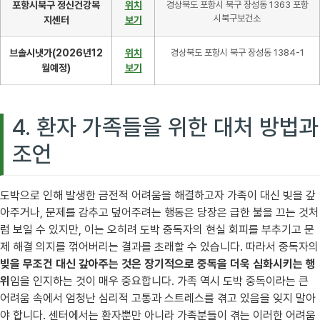
포항시북구 정신건강복
위치
경상북도 포항시 북구 장성동 1363 포항
시북구보건소
지센터
보기
브솔시냇가(2026년12
위치
경상북도 포항시 북구 장성동 1384-1
월예정)
보기
4. 환자 가족들을 위한 대처 방법과
조언
도박으로 인해 발생한 금전적 어려움을 해결하고자 가족이 대신 빚을 갚
아주거나, 문제를 감추고 덮어주려는 행동은 당장은 급한 불을 끄는 것처
럼 보일 수 있지만, 이는 오히려 도박 중독자의 현실 회피를 부추기고 문
제 해결 의지를 꺾어버리는 결과를 초래할 수 있습니다. 따라서 중독자의
빚을 무조건 대신 갚아주는 것은 장기적으로 중독을 더욱 심화시키는 행
위
임을 인지하는 것이 매우 중요합니다. 가족 역시 도박 중독이라는 큰
어려움 속에서 엄청난 심리적 고통과 스트레스를 겪고 있음을 잊지 말아
야 합니다. 센터에서는 환자뿐만 아니라 가족분들이 겪는 이러한 어려움