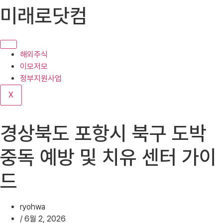
콘
미래로닷컴
텐
츠
로
건
해외주식
너
이모저모
뛰
정부지원사업
기
X
경상북도 포항시 북구 도박
중독 예방 및 치유 센터 가이
드
ryohwa
/
6월 2, 2026