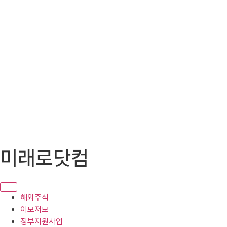
콘
미래로닷컴
텐
츠
로
건
해외주식
너
이모저모
뛰
정부지원사업