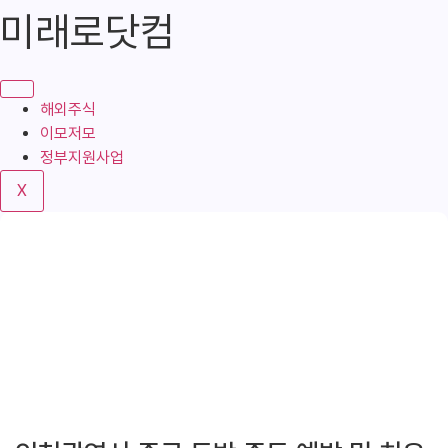
콘
미래로닷컴
텐
츠
로
건
해외주식
너
이모저모
뛰
정부지원사업
기
X