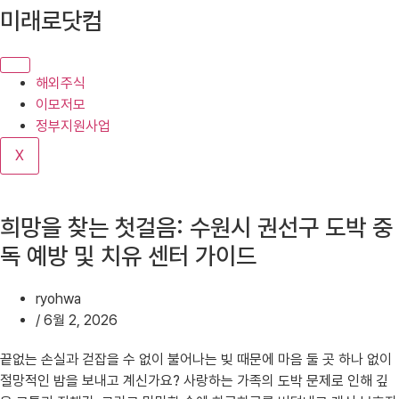
콘
미래로닷컴
텐
츠
로
해외주식
건
이모저모
너
정부지원사업
뛰
X
기
희망을 찾는 첫걸음: 수원시 권선구 도박 중
독 예방 및 치유 센터 가이드
ryohwa
/
6월 2, 2026
끝없는 손실과 걷잡을 수 없이 불어나는 빚 때문에 마음 둘 곳 하나 없이
절망적인 밤을 보내고 계신가요? 사랑하는 가족의 도박 문제로 인해 깊