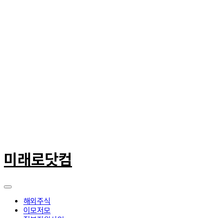
콘
텐
미래로닷컴
츠
로
건
너
뛰
해외주식
기
이모저모