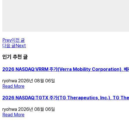
Prev
이전 글
다음 글
Next
인기 추천 글
2026 NASDAQ:VRRM 주가(Verra Mobility Corporation
ryohwa
2026년 08월 06일
Read More
2026 NASDAQ:TGTX 주가(TG Therapeutics, Inc.), TG The
ryohwa
2026년 08월 06일
Read More