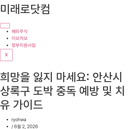
콘
미래로닷컴
텐
츠
로
건
해외주식
너
이모저모
뛰
정부지원사업
기
X
희망을 잃지 마세요: 안산시
상록구 도박 중독 예방 및 치
유 가이드
ryohwa
/
6월 2, 2026