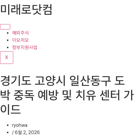
콘
미래로닷컴
텐
츠
로
건
해외주식
너
이모저모
뛰
정부지원사업
기
X
경기도 고양시 일산동구 도
박 중독 예방 및 치유 센터 가
이드
ryohwa
/
6월 2, 2026