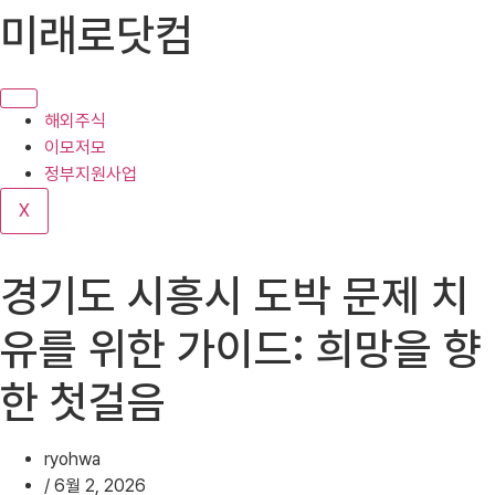
콘
미래로닷컴
텐
츠
로
건
해외주식
너
이모저모
뛰
정부지원사업
기
X
경기도 시흥시 도박 문제 치
유를 위한 가이드: 희망을 향
한 첫걸음
ryohwa
/
6월 2, 2026