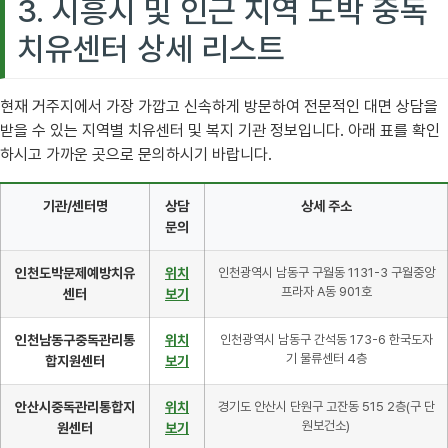
3. 시흥시 및 인근 지역 도박 중독
치유센터 상세 리스트
현재 거주지에서 가장 가깝고 신속하게 방문하여 전문적인 대면 상담을
받을 수 있는 지역별 치유센터 및 복지 기관 정보입니다. 아래 표를 확인
하시고 가까운 곳으로 문의하시기 바랍니다.
기관/센터명
상담
상세 주소
문의
인천도박문제예방치유
위치
인천광역시 남동구 구월동 1131-3 구월중앙
프라자 A동 901호
센터
보기
인천남동구중독관리통
위치
인천광역시 남동구 간석동 173-6 한국도자
기 물류센터 4층
합지원센터
보기
안산시중독관리통합지
위치
경기도 안산시 단원구 고잔동 515 2층(구 단
원보건소)
원센터
보기