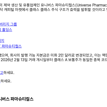
의 제약 생산 및 유통업체인 유니버스 파마슈티컬스(Universe Pharmaceu
나스닥 캐피털 마켓에서 클래스 클래스 주식 구조가 효력을 발휘할 것이라고
베버리지 그룹
텍 홀딩스
너지
XT 파마슈티컬스
며, 회사의 발행 가능 자본금은 미화 2만 달러로 변경되었고, 이는 액면가 
2026년 2월 13일 거래 개시일부터 클래스 A 보통주가 동일한 종목 코드 
참고
하세요.
고
하세요.
보 유니버스 파마슈티컬스