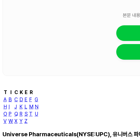
본문 내용
T
I
C
K
E
R
A
B
C
D
E
F
G
H
I
J
K
L
M
N
O
P
Q
R
S
T
U
V
W
X
Y
Z
Universe Pharmaceuticals(NYSE:UPC), 유니