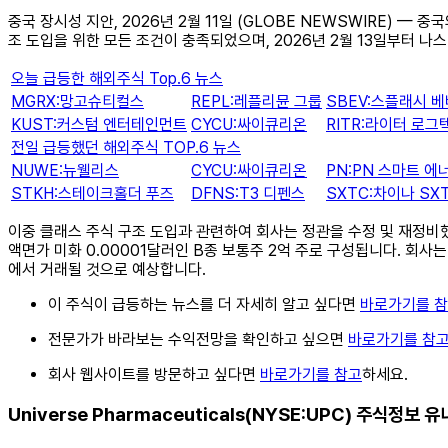
중국 장시성 지안, 2026년 2월 11일 (GLOBE NEWSWIRE) — 중국
조 도입을 위한 모든 조건이 충족되었으며, 2026년 2월 13일부터 
오늘 급등한 해외주식 Top.6 뉴스
MGRX:망고슈티컬스
REPL:레플리뮨 그룹
SBEV:스플래시 
KUST:커스텀 엔터테인먼트
CYCU:싸이큐리온
RITR:라이터 로그
전일 급등했던 해외주식 TOP.6 뉴스
NUWE:뉴웰리스
CYCU:싸이큐리온
PN:PN 스마트 에
STKH:스테이크홀더 푸즈
DFNS:T3 디펜스
SXTC:차이나 S
이중 클래스 주식 구조 도입과 관련하여 회사는 정관을 수정 및 재정비했으
액면가 미화 0.00001달러인 B종 보통주 2억 주로 구성됩니다. 회사는 
에서 거래될 것으로 예상합니다.
이 주식이 급등하는 뉴스를 더 자세히 알고 싶다면
바로가기를 
전문가가 바라보는 수익전망을 확인하고 싶으면
바로가기를 참
회사 웹사이트를 방문하고 싶다면
바로가기를 참고
하세요.
Universe Pharmaceuticals(NYSE:UPC) 주식정