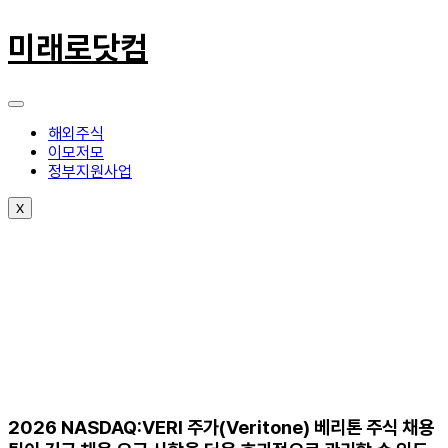
콘
텐
미래로닷컴
츠
로
건
너
뛰
해외주식
기
이모저모
정부지원사업
X
2026 NASDAQ:VERI 주가(Veritone) 베리톤 주식 채용