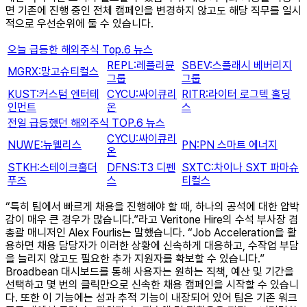
면 기존에 진행 중인 전체 캠페인을 변경하지 않고도 해당 직무를 일시
적으로 우선순위에 둘 수 있습니다.
오늘 급등한 해외주식 Top.6 뉴스
REPL:레플리뮨
SBEV:스플래시 베버리지
MGRX:망고슈티컬스
그룹
그룹
KUST:커스텀 엔터테
CYCU:싸이큐리
RITR:라이터 로그텍 홀딩
인먼트
온
스
전일 급등했던 해외주식 TOP.6 뉴스
CYCU:싸이큐리
NUWE:뉴웰리스
PN:PN 스마트 에너지
온
STKH:스테이크홀더
DFNS:T3 디펜
SXTC:차이나 SXT 파마슈
푸즈
스
티컬스
“특히 팀에서 빠르게 채용을 진행해야 할 때, 하나의 공석에 대한 압박
감이 매우 큰 경우가 많습니다.”라고 Veritone Hire의 수석 부사장 겸
총괄 매니저인 Alex Fourlis는 말했습니다. “Job Acceleration을 활
용하면 채용 담당자가 이러한 상황에 신속하게 대응하고, 수작업 부담
을 늘리지 않고도 필요한 추가 지원자를 확보할 수 있습니다.”
Broadbean 대시보드를 통해 사용자는 원하는 직책, 예산 및 기간을
선택하고 몇 번의 클릭만으로 신속한 채용 캠페인을 시작할 수 있습니
다. 또한 이 기능에는 성과 추적 기능이 내장되어 있어 팀은 기존 워크