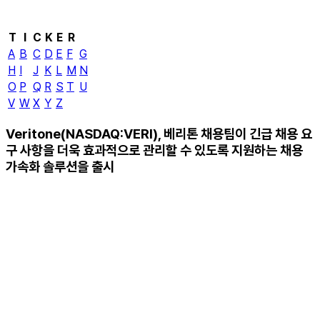
T
I
C
K
E
R
A
B
C
D
E
F
G
H
I
J
K
L
M
N
O
P
Q
R
S
T
U
V
W
X
Y
Z
Veritone(NASDAQ:VERI), 베리톤 채용팀이 긴급 채용 요
구 사항을 더욱 효과적으로 관리할 수 있도록 지원하는 채용
가속화 솔루션을 출시