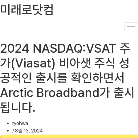
콘
미래로닷컴
텐
츠
로
건
너
2024 NASDAQ:VSAT 주
뛰
기
가(Viasat) 비아샛 주식 성
공적인 출시를 확인하면서
Arctic Broadband가 출시
됩니다.
ryohwa
/
8월 13, 2024