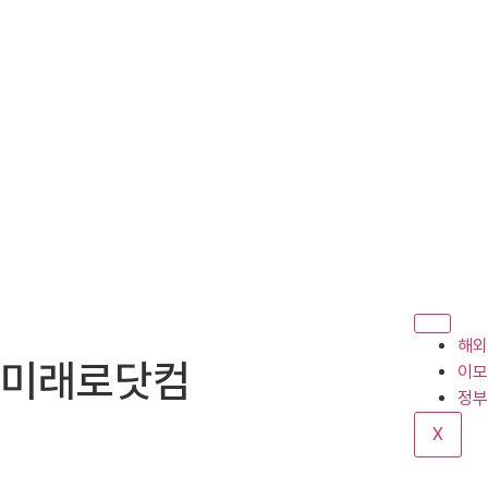
해외
미래로닷컴
이모
정부
X