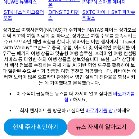
NUWE:뉴웰리스
PN:PN 스마트 에너지
온
STKH:스테이크홀더
DFNS:T3 디펜
SXTC:차이나 SXT 파마슈
푸즈
스
티컬스
싱가포르 여행사협회(NATAS)가 주최하는 NATAS 페어는 싱가포르
지역 최고의 여행 박람회 중 하나로, 싱가포르 여행 수요를 충족시키는
주요 오프라인 채널 역할을 합니다. 웨바이는 이번 행사에서 “Travel
with Webuy” 브랜드로 중국, 유럽, 아시아 및 이국적인 여행지를 아
우르는 패키지 여행 상품과 맞춤형 여행 솔루션, 프리미엄 여행 컨설팅
서비스 등 다양한 해외 여행 상품을 선보였습니다. 또한, 고객 상담에
서 핵심 정보를 수집하는 자체 개발 AI 기반 영업 도구를 활용하여 보
다 일관된 수요 분석과 맞춤형 여행 추천을 제공했습니다. 웨바이는 이
러한 노력이 많은 오프라인 환경에서 영업 실적과 전환율을 향상시키
는 데 기여했다고 분석했습니다.
이 주식이 급등하는 뉴스를 더 자세히 알고 싶다면
바로가기를
참고
하세요.
회사 웹사이트를 방문하고 싶다면
바로가기를 참고
하세요.
현재 주가 확인하기
뉴스 자세히 알아보기