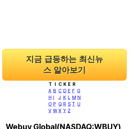
지금 급등하는 최신뉴
스 알아보기
T
I
C
K
E
R
A
B
C
D
E
F
G
H
I
J
K
L
M
N
O
P
Q
R
S
T
U
V
W
X
Y
Z
Webuy Global(NASDAQ:WBUY),