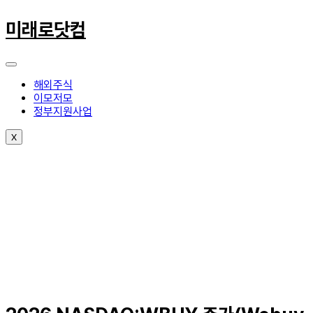
콘
텐
미래로닷컴
츠
로
건
너
해외주식
뛰
이모저모
기
정부지원사업
X