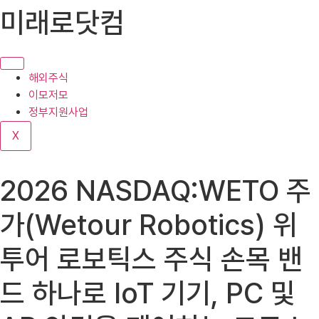
콘
미래로닷컴
텐
츠
로
건
해외주식
너
이모저모
뛰
정부지원사업
기
X
2026 NASDAQ:WETO 주
가(Wetour Robotics) 위
투어 로보틱스 주식 손목 밴
드 하나로 IoT 기기, PC 및