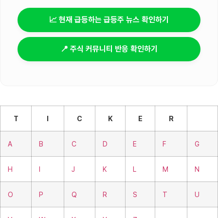
📈 현재 급등하는 급등주 뉴스 확인하기
📍 주식 커뮤니티 반응 확인하기
T
I
C
K
E
R
A
B
C
D
E
F
G
H
I
J
K
L
M
N
O
P
Q
R
S
T
U