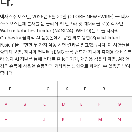
다.
텍사스주 오스틴, 2026년 5월 20일 (GLOBE NEWSWIRE) — 텍사
스주 오스틴에 본사를 둔 물리적 AI 인프라 및 웨어러블 로봇 회사인
Wetour Robotics Limited(NASDAQ: WETO)는 오늘 자사의
Orchestra 물리적 AI 플랫폼에서 공간 의도 융합(Spatial Intent
Fusion)을 구현한 두 가지 작동 시연 결과를 발표했습니다. 이 시연들을
종합해 보면, 하나의 컨덕터 sEMG 손목 밴드가 하나의 휴대용 오케스트
라 엣지 AI 허브를 통해 스마트 홈 IoT 기기, 개인용 컴퓨터 화면, AR 안
경을 손목에 착용한 손동작과 가리키는 방향으로 제어할 수 있음을 보여
줍니다.
T
I
C
K
E
R
A
B
C
D
E
F
G
H
I
J
K
L
M
N