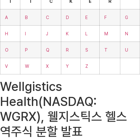
T
I
C
K
E
R
A
B
C
D
E
F
G
H
I
J
K
L
M
N
O
P
Q
R
S
T
U
V
W
X
Y
Z
Wellgistics
Health(NASDAQ:
WGRX), 웰지스틱스 헬스
역주식 분할 발표