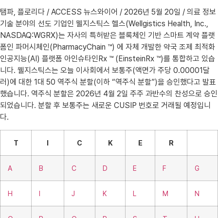
탬파, 플로리다 / ACCESS 뉴스와이어 / 2026년 5월 20일 / 의료 정보
기술 분야의 선도 기업인 웰지스틱스 헬스(Wellgistics Health, Inc.,
NASDAQ:WGRX)는 자사의 특허받은 블록체인 기반 스마트 계약 플랫
폼인 파머시체인(PharmacyChain ™) 에 자체 개발한 약국 조제 최적화
인공지능(AI) 플랫폼 아인슈타인Rx ™ (EinsteinRx ™)를 통합하고 있습
니다. 웰지스틱스는 오늘 이사회에서 보통주(액면가 주당 0.00001달
러)에 대한 1대 50 역주식 분할(이하 “역주식 분할”)을 승인했다고 발표
했습니다. 역주식 분할은 2026년 4월 2일 주주 과반수의 찬성으로 승인
되었습니다. 분할 후 보통주는 새로운 CUSIP 번호로 거래될 예정입니
다.
T
I
C
K
E
R
A
B
C
D
E
F
G
H
I
J
K
L
M
N