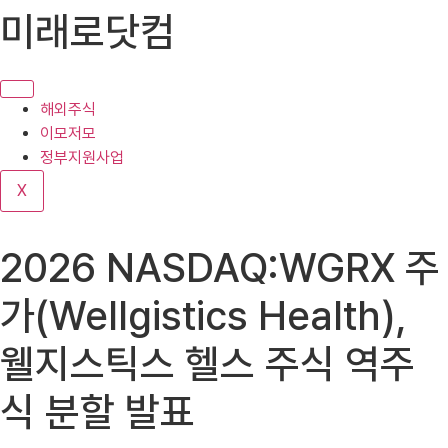
콘
미래로닷컴
텐
츠
로
건
해외주식
너
이모저모
뛰
정부지원사업
기
X
2026 NASDAQ:WGRX 주
가(Wellgistics Health),
웰지스틱스 헬스 주식 역주
식 분할 발표