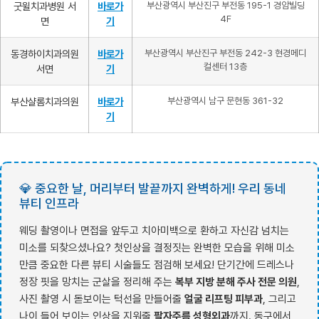
굿윌치과병원 서
바로가
부산광역시 부산진구 부전동 195-1 경암빌딩
4F
면
기
동경하이치과의원
바로가
부산광역시 부산진구 부전동 242-3 현경메디
컬센터 13층
서면
기
부산샬롬치과의원
바로가
부산광역시 남구 문현동 361-32
기
💎 중요한 날, 머리부터 발끝까지 완벽하게! 우리 동네
뷰티 인프라
웨딩 촬영이나 면접을 앞두고 치아미백으로 환하고 자신감 넘치는
미소를 되찾으셨나요? 첫인상을 결정짓는 완벽한 모습을 위해 미소
만큼 중요한 다른 뷰티 시술들도 점검해 보세요! 단기간에 드레스나
정장 핏을 망치는 군살을 정리해 주는
복부 지방 분해 주사 전문 의원
,
사진 촬영 시 돋보이는 턱선을 만들어줄
얼굴 리프팅 피부과
, 그리고
나이 들어 보이는 인상을 지워줄
팔자주름 성형외과
까지. 동구에서