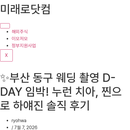
콘
미래로닷컴
텐
츠
로
건
해외주식
너
이모저모
뛰
정부지원사업
기
X
✨부산 동구 웨딩 촬영 D-
DAY 임박! 누런 치아, 찐으
로 하얘진 솔직 후기
ryohwa
/
7월 7, 2026