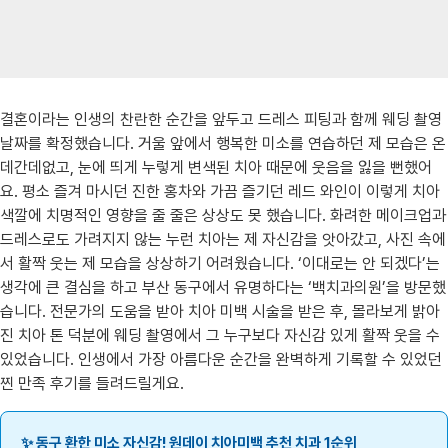
결혼이라는 인생의 찬란한 순간을 앞두고 드레스 피팅과 함께 웨딩 촬영
날짜를 확정했습니다. 거울 앞에서 행복한 미소를 연습하던 제 모습은 온
데간데없고, 눈에 띄게 누렇게 변색된 치아 때문에 웃음을 잃을 뻔했어
요. 평소 즐겨 마시던 진한 홍차와 가끔 즐기던 레드 와인이 이렇게 치아
색깔에 치명적인 영향을 줄 줄은 상상도 못 했습니다. 화려한 메이크업과
드레스로도 가려지지 않는 누런 치아는 제 자신감을 앗아갔고, 사진 속에
서 활짝 웃는 제 모습을 상상하기 어려웠습니다. ‘이대로는 안 되겠다’는
생각에 큰 결심을 하고 부산 동구에서 유명하다는 ‘백치과의원’을 방문했
습니다. 전문가의 도움을 받아 치아 미백 시술을 받은 후, 몰라보게 밝아
진 치아 톤 덕분에 웨딩 촬영에서 그 누구보다 자신감 있게 활짝 웃을 수
있었습니다. 인생에서 가장 아름다운 순간을 완벽하게 기록할 수 있었던
찐 만족 후기를 들려드릴게요.
✨ 동구 환한 미소 자신감! 원데이 치아미백 추천 치과 1순위