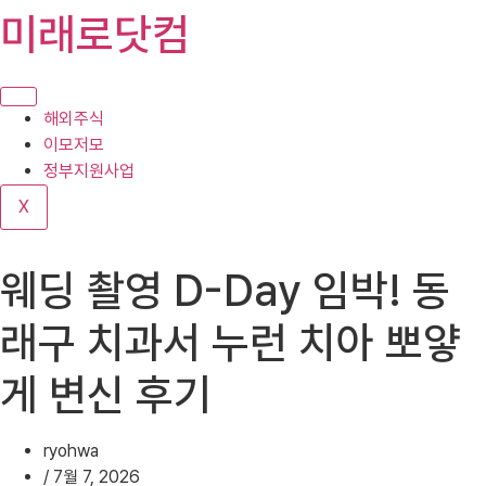
콘
미래로닷컴
텐
츠
로
건
해외주식
너
이모저모
뛰
정부지원사업
기
X
웨딩 촬영 D-Day 임박! 동
래구 치과서 누런 치아 뽀얗
게 변신 후기
ryohwa
/
7월 7, 2026