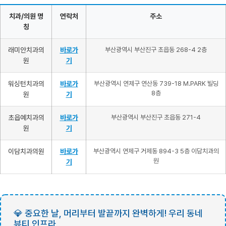
치과/의원 명
연락처
주소
칭
래미안치과의
바로가
부산광역시 부산진구 초읍동 268-4 2층
원
기
워싱턴치과의
바로가
부산광역시 연제구 연산동 739-18 M.PARK 빌딩
8층
원
기
초읍예치과의
바로가
부산광역시 부산진구 초읍동 271-4
원
기
이담치과의원
바로가
부산광역시 연제구 거제동 894-3 5층 이담치과의
원
기
💎 중요한 날, 머리부터 발끝까지 완벽하게! 우리 동네
뷰티 인프라