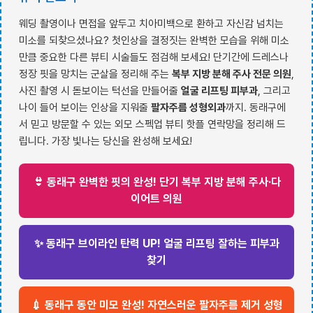
웨딩 촬영이나 면접을 앞두고 치아미백으로 환하고 자신감 넘치는
미소를 되찾으셨나요? 첫인상을 결정짓는 완벽한 모습을 위해 미소
만큼 중요한 다른 뷰티 시술들도 점검해 보세요! 단기간에 드레스나
정장 핏을 망치는 군살을 정리해 주는
복부 지방 분해 주사 전문 의원
,
사진 촬영 시 돋보이는 턱선을 만들어줄
얼굴 리프팅 피부과
, 그리고
나이 들어 보이는 인상을 지워줄
팔자주름 성형외과
까지. 동래구에
서 믿고 방문할 수 있는 외모 스펙업 뷰티 핫플 연락망을 정리해 드
립니다. 가장 빛나는 당신을 완성해 보세요!
👙 동래구 완벽한 핏의 완성! 단기 복부 지방 분해 주사·다
이어트 의원
✨ 동래구 브이라인 탄력 UP! 얼굴 리프팅 잘하는 피부과
찾기
💉 동래구 동안 미모 완성! 자연스러운 팔자주름 제거 성형