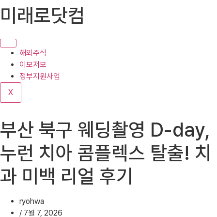
콘
미래로닷컴
텐
츠
로
건
해외주식
너
이모저모
뛰
정부지원사업
기
X
부산 북구 웨딩촬영 D-day,
누런 치아 콤플렉스 탈출! 치
과 미백 리얼 후기
ryohwa
/
7월 7, 2026