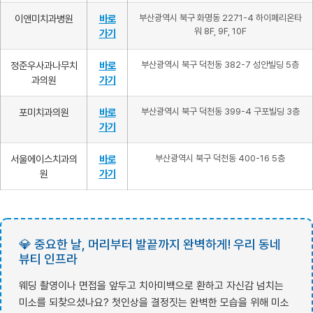
이앤미치과병원
바로
부산광역시 북구 화명동 2271-4 하이페리온타
워 8F, 9F, 10F
가기
정준우사과나무치
바로
부산광역시 북구 덕천동 382-7 성안빌딩 5층
과의원
가기
포미치과의원
바로
부산광역시 북구 덕천동 399-4 구포빌딩 3층
가기
서울에이스치과의
바로
부산광역시 북구 덕천동 400-16 5층
원
가기
💎 중요한 날, 머리부터 발끝까지 완벽하게! 우리 동네
뷰티 인프라
웨딩 촬영이나 면접을 앞두고 치아미백으로 환하고 자신감 넘치는
미소를 되찾으셨나요? 첫인상을 결정짓는 완벽한 모습을 위해 미소